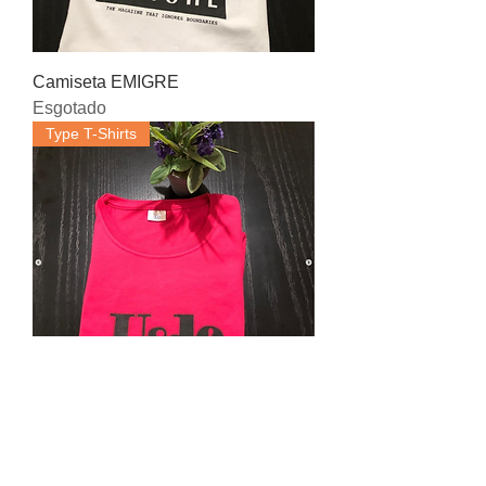
Camiseta EMIGRE
Esgotado
Type T-Shirts
Camiseta U&lc
Esgotado